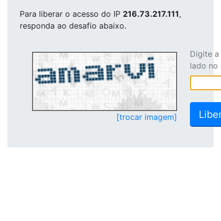
Para liberar o acesso
do IP
216.73.217.111
,
responda ao desafio abaixo.
Digite 
lado no
[trocar imagem]