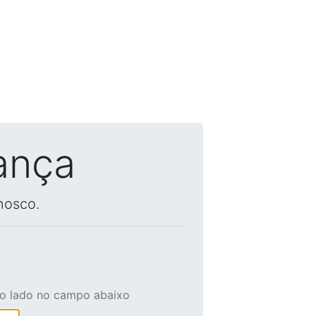
ança
nosco.
ao lado no campo abaixo