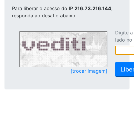
Para liberar o acesso
do IP
216.73.216.144
,
responda ao desafio abaixo.
Digite 
lado no
[trocar imagem]