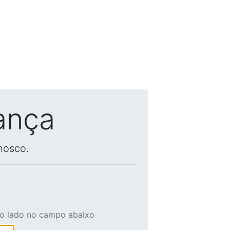
ança
nosco.
ao lado no campo abaixo