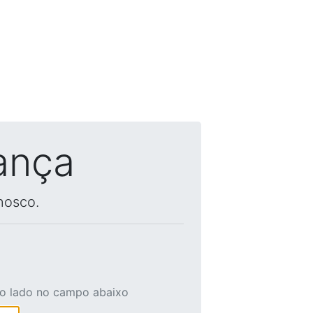
ança
nosco.
ao lado no campo abaixo