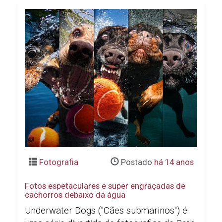
Fotografia
Postado
há 14 anos
Fotos espetaculares e super engraçadas de
cachorros debaixo da água
Underwater Dogs ("Cães submarinos") é