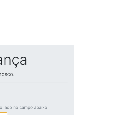
ança
nosco.
ao lado no campo abaixo