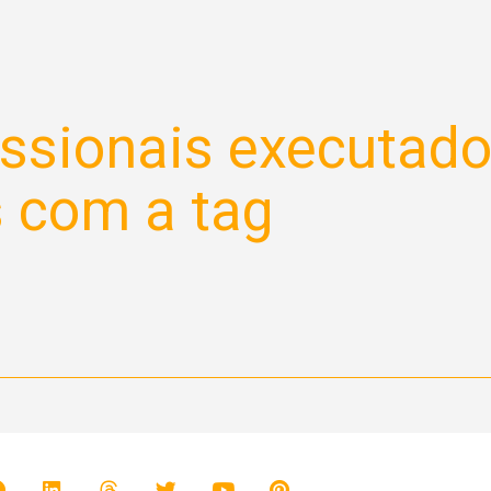
issionais executad
s com a tag
er promocional em
memoração ao
versário de 5 anos da
mathos Clínica