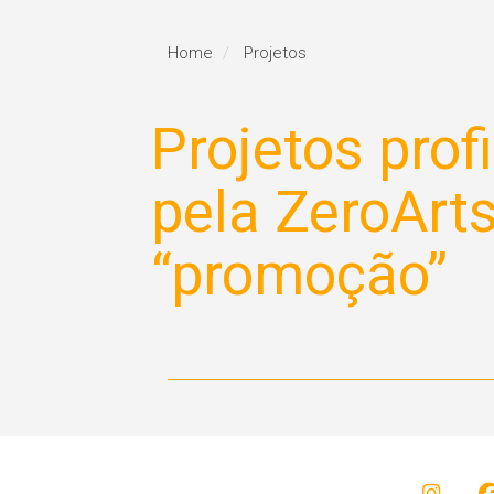
Home
Projetos
Projetos prof
pela ZeroArt
“promoção”
E-mail mkt promocional em
Fly
comemoração ao
co
aniversário de 5 anos da
ani
Dermathos Clínica
Der