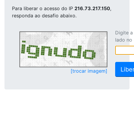
Para liberar o acesso
do IP
216.73.217.150
,
responda ao desafio abaixo.
Digite 
lado no
[trocar imagem]