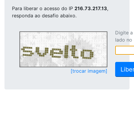
Para liberar o acesso
do IP
216.73.217.13
,
responda ao desafio abaixo.
Digite 
lado no
[trocar imagem]